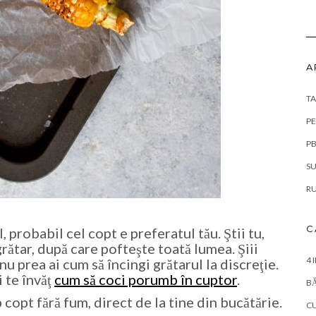
A
TA
PE
PB
S
RU
C
, probabil cel copt e preferatul tău. Ştii tu,
grătar, după care pofteşte toată lumea. Şiii
4 
u prea ai cum să încingi grătarul la discreţie.
i te învăţ
cum să coci porumb în cuptor
.
BĂ
copt fără fum, direct de la tine din bucătărie.
C