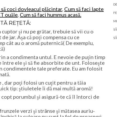
DE
să coci dovleacul plăcintar
,
Cum să faci lapte
FE
T ouăle
,
Cum să faci hummus acasă.
MI
TĂ REŢETĂ:
S
cuptor şi nu pe grătar, trebuie să vii cu o
t de jar. Aşa că poţi compensa cu ce
S
imp cât au o aromă puternică( De exemplu,
tă)
rin a condimenta untul. E nevoie de puţin timp
între ele şi să fie absorbite de unt. Foloseşte
in condimentele tale preferate. Eu am folosit
mată.
 dar poţi folosi un cuţit pentru a tăia
ick tip: ştiuletele îi dă mai multă aromă!
u copt porumbul şi asigură-te că îl întorci de
frunzele verzi şi strânse şi mătasea auriu-
nchisă la culoare nu sunt la fel de proaspeţi.