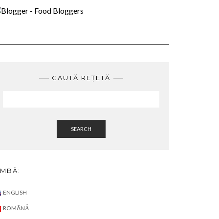
are(Se
de
ră
CAUTĂ REȚETĂ
SEARCH
IMBĂ:
ENGLISH
ROMÂNĂ