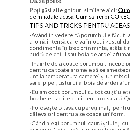
Da, se poate.
Poți găsi alte ghiduri similare aici:
Cum 
de migdale acasă
,
Cum să fierbi COREC
TIPS AND TRICKS PENTRU ACEAS
-Având în vedere că porumbul e făcut la 
aromă intensă care va înlocui gustul da
condimente îţi trec prin minte, atâta t
pudră de chilli sau boia de ardei afuma
-Înainte de a coace porumbul, începe p
pentru ca toate aromele să se amestece 
unt la temperatura camerei şi un mix d
sare, piper, usturoi şi boia de ardei afu
-Eu am copt porumbul cu tot cu ştiulete ,
boabele dacă le coci pentru o salată. Qu
-Foloseşte o tavă cu pereţi înalţi pentr
câteva ori pentru a se coace uniform.
-Când alegi porumbul, caută ştiuleţi cu 
maronie. Cei cu mătase maro lipicioasă,î