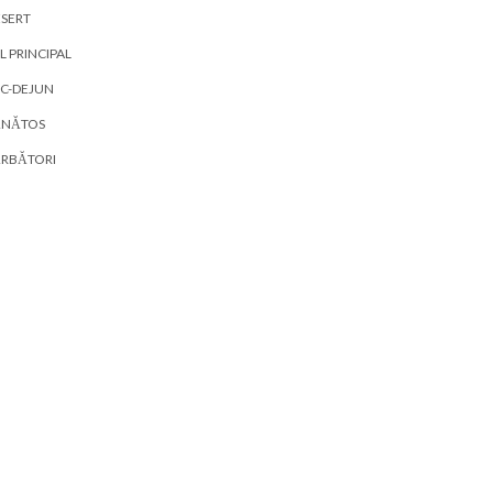
SERT
L PRINCIPAL
C-DEJUN
ĂNĂTOS
ĂRBĂTORI