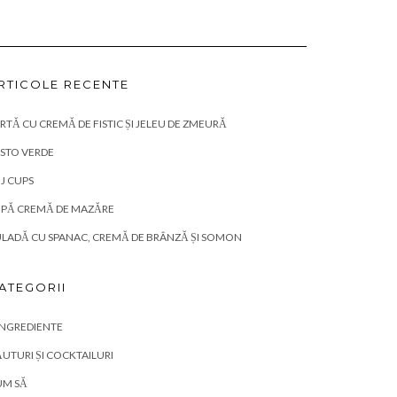
RTICOLE RECENTE
RTĂ CU CREMĂ DE FISTIC ȘI JELEU DE ZMEURĂ
STO VERDE
J CUPS
UPĂ CREMĂ DE MAZĂRE
LADĂ CU SPANAC, CREMĂ DE BRÂNZĂ ȘI SOMON
ATEGORII
INGREDIENTE
UTURI ȘI COCKTAILURI
UM SĂ