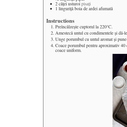
2
căţei
usturoi
pisaţi
1
linguriţă
boia de ardei afumată
Instructions
Preîncălzeşte cuptorul la 220°C.
Amestecă untul cu condimentele şi dă-le
Unge porumbul cu untul aromat şi pune-l î
Coace porumbul pentru aproximativ 40 de
coace uniform.