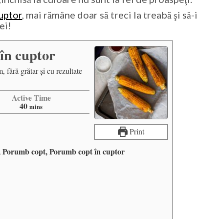
uptor
, mai rămâne doar să treci la treabă şi să-i
ei!
în cuptor
 fără grătar şi cu rezultate
Active Time
40
mins
Print
 Porumb copt, Porumb copt în cuptor