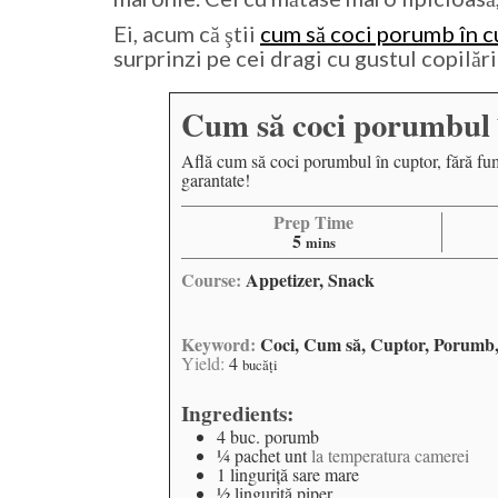
Ei, acum că ştii
cum să coci porumb în c
surprinzi pe cei dragi cu gustul copilări
Cum să coci porumbul 
Află cum să coci porumbul în cuptor, fără fum,
garantate!
Prep Time
5
mins
Course:
Appetizer, Snack
Keyword:
Coci, Cum să, Cuptor, Porumb,
Yield:
4
bucăţi
Ingredients:
4
buc.
porumb
¼
pachet
unt
la temperatura camerei
1
linguriţă
sare mare
½
linguriţă
piper